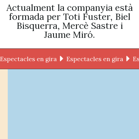
Actualment la companyia està
formada per Toti Fuster, Biel
Bisquerra, Mercè Sastre i
Jaume Miró.
ectacles en gira
Espectacles en gira
Espec